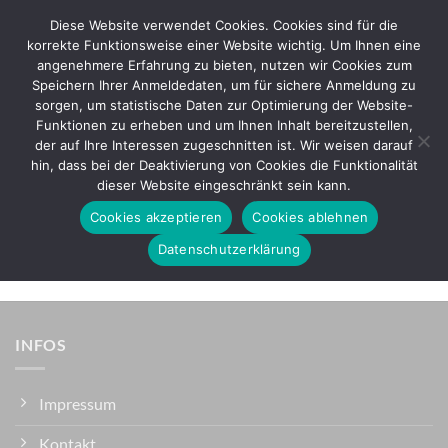
Zum
Diese Website verwendet Cookies. Cookies sind für die
Inhalt
korrekte Funktionsweise einer Website wichtig. Um Ihnen eine
springen
angenehmere Erfahrung zu bieten, nutzen wir Cookies zum
Vorkasse
Speichern Ihrer Anmeldedaten, um für sichere Anmeldung zu
sorgen, um statistische Daten zur Optimierung der Website-
Überweise direkt an unsere Bankverbindung. Bitte nutze die
Funktionen zu erheben und um Ihnen Inhalt bereitzustellen,
Bestellnummer als Verwendungszweck. Deine Bestellung wird erst nach
der auf Ihre Interessen zugeschnitten ist. Wir weisen darauf
Geldeingang auf unserem Konto versandt.
hin, dass bei der Deaktivierung von Cookies die Funktionalität
dieser Website eingeschränkt sein kann.
PayPal
Cookies akzeptieren
Cookies ablehnen
Mit Paypal bezahlen. Solltest du keinen Paypal-Account besitzen, kannst
Datenschutzerklärung
du auch mit deiner Kreditkarte bezahlen.
INFOS
Impressum
Kontakt