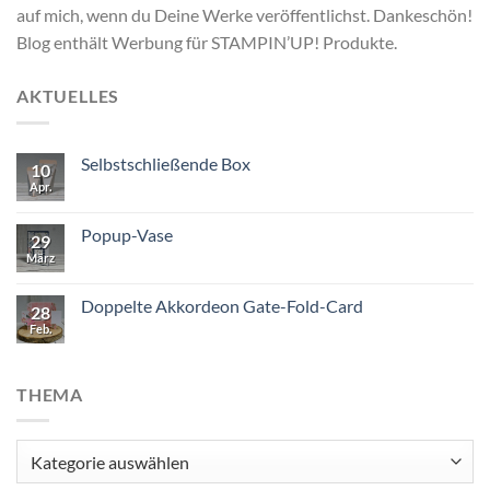
auf mich, wenn du Deine Werke veröffentlichst. Dankeschön!
Blog enthält Werbung für STAMPIN’UP! Produkte.
AKTUELLES
Selbstschließende Box
10
Apr.
Popup-Vase
29
März
Doppelte Akkordeon Gate-Fold-Card
28
Feb.
THEMA
Thema