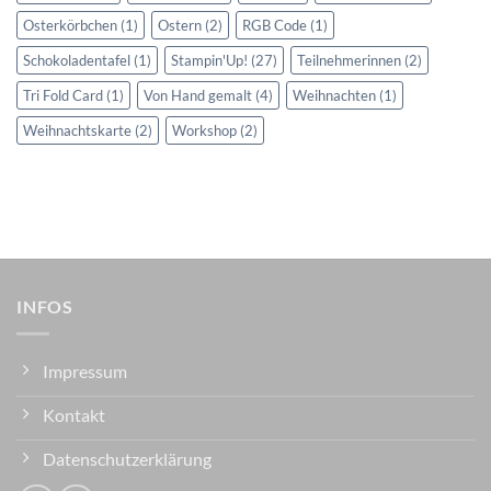
Osterkörbchen
(1)
Ostern
(2)
RGB Code
(1)
Schokoladentafel
(1)
Stampin'Up!
(27)
Teilnehmerinnen
(2)
Tri Fold Card
(1)
Von Hand gemalt
(4)
Weihnachten
(1)
Weihnachtskarte
(2)
Workshop
(2)
INFOS
Impressum
Kontakt
Datenschutzerklärung