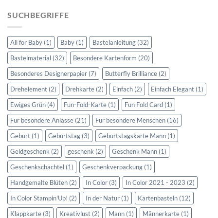
SUCHBEGRIFFE
All for Baby
(1)
Baby
(1)
Bastelanleitung
(32)
Bastelmaterial
(32)
Besondere Kartenform
(20)
Besonderes Designerpapier
(7)
Butterfly Brilliance
(2)
Drehelement
(2)
Drehkarte
(2)
Einfach
(2)
Einfach Elegant
(1)
Ewiges Grün
(4)
Fun-Fold-Karte
(1)
Fun Fold Card
(1)
Für besondere Anlässe
(21)
Für besondere Menschen
(16)
Geburt
(1)
Geburtstag
(3)
Geburtstagskarte Mann
(1)
Geldgeschenk
(2)
geschenk
(2)
Geschenk Mann
(1)
Geschenkschachtel
(1)
Geschenkverpackung
(1)
Handgemalte Blüten
(2)
In Color
(3)
In Color 2021 - 2023
(2)
In Color Stampin'Up!
(2)
In der Natur
(1)
Kartenbasteln
(12)
Klappkarte
(3)
Kreativlust
(2)
Mann
(1)
Männerkarte
(1)