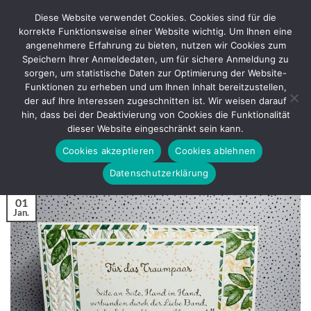
Zum
Diese Website verwendet Cookies. Cookies sind für die
Inhalt
korrekte Funktionsweise einer Website wichtig. Um Ihnen eine
springen
angenehmere Erfahrung zu bieten, nutzen wir Cookies zum
Speichern Ihrer Anmeldedaten, um für sichere Anmeldung zu
sorgen, um statistische Daten zur Optimierung der Website-
BASTELANLEITUNG
Funktionen zu erheben und um Ihnen Inhalt bereitzustellen,
Double-Z-Fold Card –
der auf Ihre Interessen zugeschnitten ist. Wir weisen darauf
Bastelanleitung
hin, dass bei der Deaktivierung von Cookies die Funktionalität
dieser Website eingeschränkt sein kann.
Cookies akzeptieren
Cookies ablehnen
VERÖFFENTLICHT AM
JANUAR 1, 2021
VON
REGINA
Datenschutzerklärung
01
Jan.