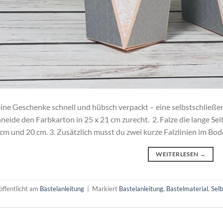
ine Geschenke schnell und hübsch verpackt – eine selbstschließend
neide den Farbkarton in 25 x 21 cm zurecht. 2. Falze die lange Sei
cm und 20 cm. 3. Zusätzlich musst du zwei kurze Falzlinien im Bo
WEITERLESEN
→
öffentlicht am
Bastelanleitung
|
Markiert
Bastelanleitung
,
Bastelmaterial
,
Selb