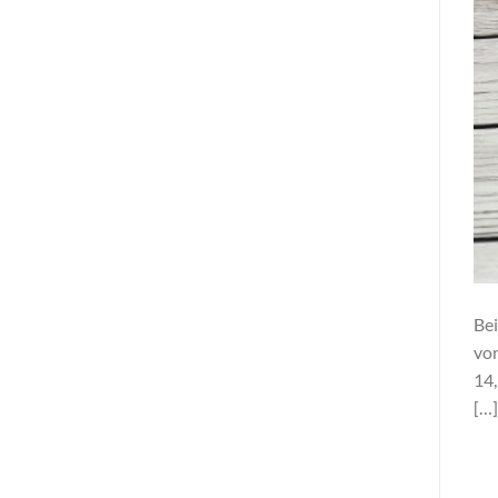
Bei
von
14,
[…]