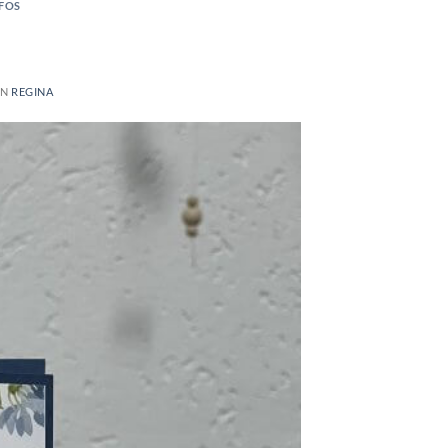
NFOS
ON
REGINA