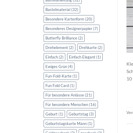
Bastelmaterial
(32)
Besondere Kartenform
(20)
Besonderes Designerpapier
(7)
Butterfly Brilliance
(2)
Drehelement
(2)
Drehkarte
(2)
Einfach
(2)
Einfach Elegant
(1)
Kle
Ewiges Grün
(4)
Sch
Fun-Fold-Karte
(1)
10 
Fun Fold Card
(1)
Für besondere Anlässe
(21)
Für besondere Menschen
(16)
Ver
Geburt
(1)
Geburtstag
(3)
Geburtstagskarte Mann
(1)
Geldgeschenk
(2)
geschenk
(2)