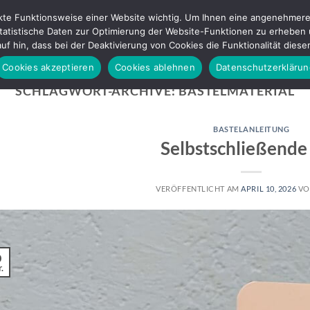
ekte Funktionsweise einer Website wichtig. Um Ihnen eine angenehmere 
tistische Daten zur Optimierung der Website-Funktionen zu erheben und
P!
BASTELWORKSHOPS
SHOP
BLOG
ÜBER MICH
uf hin, dass bei der Deaktivierung von Cookies die Funktionalität dies
Cookies akzeptieren
Cookies ablehnen
Datenschutzerklärun
SCHLAGWORT-ARCHIVE:
BASTELMATERIAL
BASTELANLEITUNG
Selbstschließende
VERÖFFENTLICHT AM
APRIL 10, 2026
V
0
.