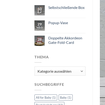
Selbstschließende Box
10
Apr.
Popup-Vase
29
März
Doppelte Akkordeon
28
Gate-Fold-Card
Feb.
THEMA
Thema
SUCHBEGRIFFE
All for Baby
(1)
Baby
(1)
Bastelanleitung
(32)