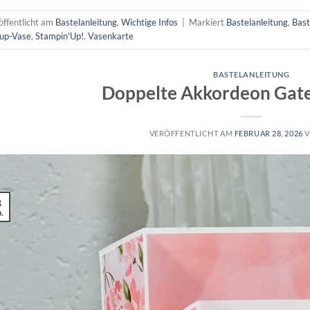
öffentlicht am
Bastelanleitung
,
Wichtige Infos
|
Markiert
Bastelanleitung
,
Bast
up-Vase
,
Stampin'Up!
,
Vasenkarte
BASTELANLEITUNG
Doppelte Akkordeon Gat
VERÖFFENTLICHT AM
FEBRUAR 28, 2026
8
.