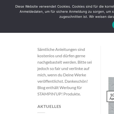
Zum
Diese Website verwendet Cookies. Cookies sind für die korr
Inhalt
Anmeldedaten, um für sichere Anmeldung zu sorgen, um sta
STAMPIN’U
springen
zugeschnitten ist. Wir weisen dara
Sämtliche Anleitungen sind
kostenlos und dürfen gerne
nachgebastelt werden. Bitte sei
jedoch so fair und verlinke auf
mich, wenn du Deine Werke
veröffentlichst. Dankeschön!
Blog enthält Werbung für
STAMPIN’UP! Produkte.
1
Apr
AKTUELLES