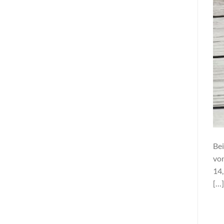
Bei
von
14,
[…]