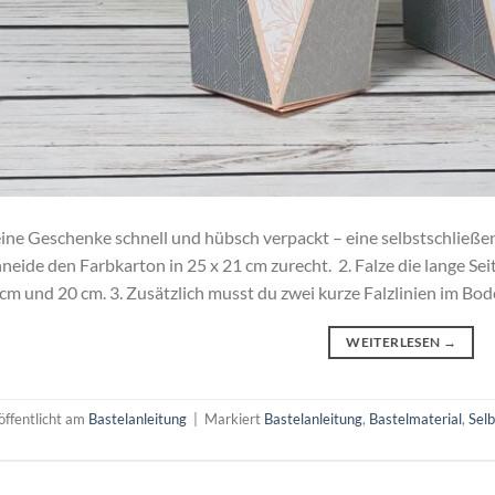
ine Geschenke schnell und hübsch verpackt – eine selbstschließend
neide den Farbkarton in 25 x 21 cm zurecht. 2. Falze die lange Sei
cm und 20 cm. 3. Zusätzlich musst du zwei kurze Falzlinien im Bo
WEITERLESEN
→
öffentlicht am
Bastelanleitung
|
Markiert
Bastelanleitung
,
Bastelmaterial
,
Selb