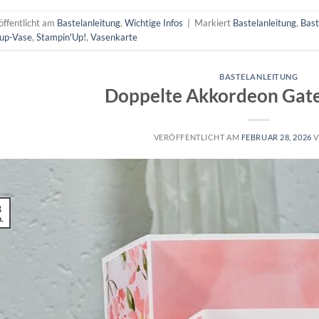
öffentlicht am
Bastelanleitung
,
Wichtige Infos
|
Markiert
Bastelanleitung
,
Bast
up-Vase
,
Stampin'Up!
,
Vasenkarte
BASTELANLEITUNG
Doppelte Akkordeon Gat
VERÖFFENTLICHT AM
FEBRUAR 28, 2026
8
.