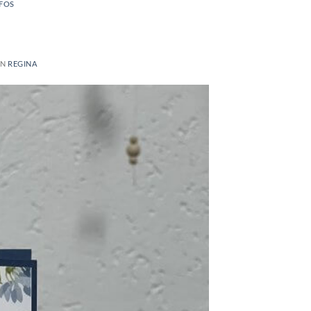
NFOS
ON
REGINA