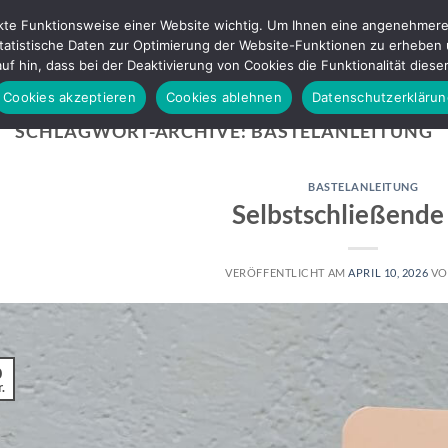
ekte Funktionsweise einer Website wichtig. Um Ihnen eine angenehmere 
tistische Daten zur Optimierung der Website-Funktionen zu erheben und
P!
BASTELWORKSHOPS
SHOP
BLOG
ÜBER MICH
uf hin, dass bei der Deaktivierung von Cookies die Funktionalität dies
Cookies akzeptieren
Cookies ablehnen
Datenschutzerklärun
SCHLAGWORT-ARCHIVE:
BASTELANLEITUNG
BASTELANLEITUNG
Selbstschließende
VERÖFFENTLICHT AM
APRIL 10, 2026
V
0
.