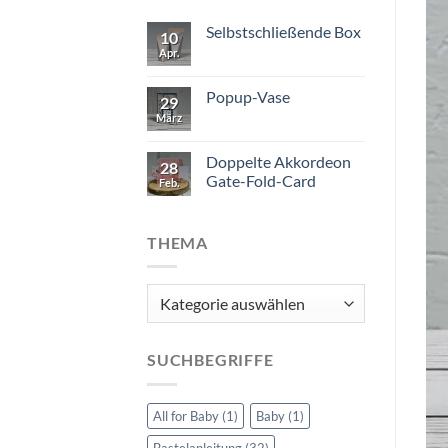
Selbstschließende Box
10
Apr.
Popup-Vase
29
März
Doppelte Akkordeon
28
Gate-Fold-Card
Feb.
THEMA
Thema
SUCHBEGRIFFE
All for Baby
(1)
Baby
(1)
Bastelanleitung
(32)