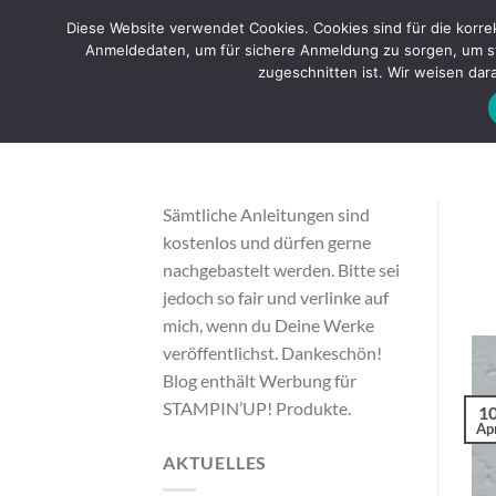
Zum
Diese Website verwendet Cookies. Cookies sind für die korr
Inhalt
Anmeldedaten, um für sichere Anmeldung zu sorgen, um sta
STAMPIN’U
springen
zugeschnitten ist. Wir weisen dara
Sämtliche Anleitungen sind
kostenlos und dürfen gerne
nachgebastelt werden. Bitte sei
jedoch so fair und verlinke auf
mich, wenn du Deine Werke
veröffentlichst. Dankeschön!
Blog enthält Werbung für
STAMPIN’UP! Produkte.
1
Apr
AKTUELLES