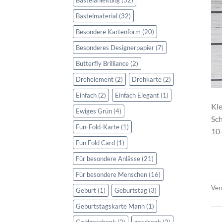
Bastelmaterial
(32)
Besondere Kartenform
(20)
Besonderes Designerpapier
(7)
Butterfly Brilliance
(2)
Drehelement
(2)
Drehkarte
(2)
Einfach
(2)
Einfach Elegant
(1)
Kle
Ewiges Grün
(4)
Sch
Fun-Fold-Karte
(1)
10 
Fun Fold Card
(1)
Für besondere Anlässe
(21)
Für besondere Menschen
(16)
Ver
Geburt
(1)
Geburtstag
(3)
Geburtstagskarte Mann
(1)
Geldgeschenk
(2)
geschenk
(2)