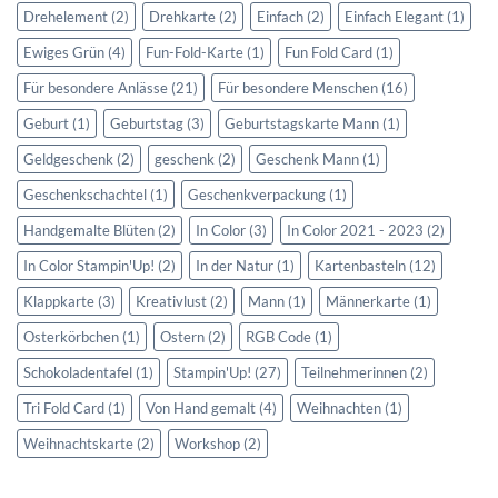
Drehelement
(2)
Drehkarte
(2)
Einfach
(2)
Einfach Elegant
(1)
Ewiges Grün
(4)
Fun-Fold-Karte
(1)
Fun Fold Card
(1)
Für besondere Anlässe
(21)
Für besondere Menschen
(16)
Geburt
(1)
Geburtstag
(3)
Geburtstagskarte Mann
(1)
Geldgeschenk
(2)
geschenk
(2)
Geschenk Mann
(1)
Geschenkschachtel
(1)
Geschenkverpackung
(1)
Handgemalte Blüten
(2)
In Color
(3)
In Color 2021 - 2023
(2)
In Color Stampin'Up!
(2)
In der Natur
(1)
Kartenbasteln
(12)
Klappkarte
(3)
Kreativlust
(2)
Mann
(1)
Männerkarte
(1)
Osterkörbchen
(1)
Ostern
(2)
RGB Code
(1)
Schokoladentafel
(1)
Stampin'Up!
(27)
Teilnehmerinnen
(2)
Tri Fold Card
(1)
Von Hand gemalt
(4)
Weihnachten
(1)
Weihnachtskarte
(2)
Workshop
(2)