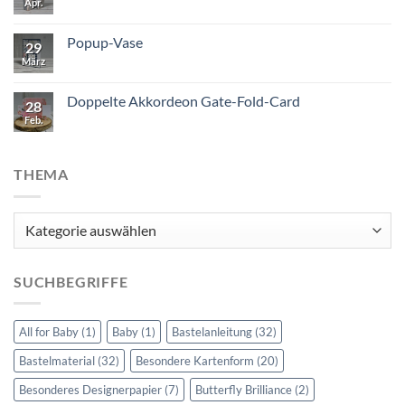
Apr.
Popup-Vase
29
März
Doppelte Akkordeon Gate-Fold-Card
28
Feb.
THEMA
Thema
SUCHBEGRIFFE
All for Baby
(1)
Baby
(1)
Bastelanleitung
(32)
Bastelmaterial
(32)
Besondere Kartenform
(20)
Besonderes Designerpapier
(7)
Butterfly Brilliance
(2)