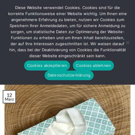
Zum
Diese Website verwendet Cookies. Cookies sind für die
Inhalt
korrekte Funktionsweise einer Website wichtig. Um Ihnen eine
springen
angenehmere Erfahrung zu bieten, nutzen wir Cookies zum
Speichern Ihrer Anmeldedaten, um für sichere Anmeldung zu
sorgen, um statistische Daten zur Optimierung der Website-
SCHLAGWORT-ARCHIVE:
TASCHENTÜCHER
Funktionen zu erheben und um Ihnen Inhalt bereitzustellen,
der auf Ihre Interessen zugeschnitten ist. Wir weisen darauf
BASTELANLEITUNG
hin, dass bei der Deaktivierung von Cookies die Funktionalität
Taschentuchbox
dieser Website eingeschränkt sein kann.
Cookies akzeptieren
Cookies ablehnen
VERÖFFENTLICHT AM
MÄRZ 12, 2025
VON
REGINA
Datenschutzerklärung
12
März