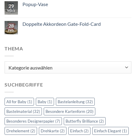
Popup-Vase
29
März
Doppelte Akkordeon Gate-Fold-Card
28
Feb.
THEMA
Thema
SUCHBEGRIFFE
All for Baby
(1)
Baby
(1)
Bastelanleitung
(32)
Bastelmaterial
(32)
Besondere Kartenform
(20)
Besonderes Designerpapier
(7)
Butterfly Brilliance
(2)
Drehelement
(2)
Drehkarte
(2)
Einfach
(2)
Einfach Elegant
(1)