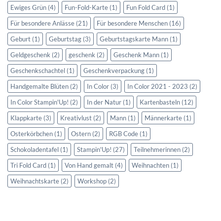
Ewiges Grün
(4)
Fun-Fold-Karte
(1)
Fun Fold Card
(1)
Für besondere Anlässe
(21)
Für besondere Menschen
(16)
Geburt
(1)
Geburtstag
(3)
Geburtstagskarte Mann
(1)
Geldgeschenk
(2)
geschenk
(2)
Geschenk Mann
(1)
Geschenkschachtel
(1)
Geschenkverpackung
(1)
Handgemalte Blüten
(2)
In Color
(3)
In Color 2021 - 2023
(2)
In Color Stampin'Up!
(2)
In der Natur
(1)
Kartenbasteln
(12)
Klappkarte
(3)
Kreativlust
(2)
Mann
(1)
Männerkarte
(1)
Osterkörbchen
(1)
Ostern
(2)
RGB Code
(1)
Schokoladentafel
(1)
Stampin'Up!
(27)
Teilnehmerinnen
(2)
Tri Fold Card
(1)
Von Hand gemalt
(4)
Weihnachten
(1)
Weihnachtskarte
(2)
Workshop
(2)