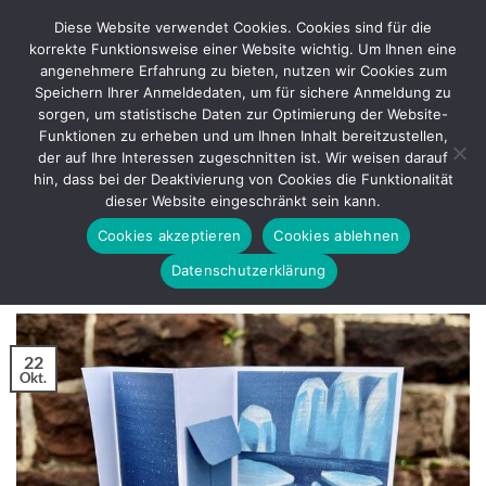
Zum
Diese Website verwendet Cookies. Cookies sind für die
Inhalt
korrekte Funktionsweise einer Website wichtig. Um Ihnen eine
springen
angenehmere Erfahrung zu bieten, nutzen wir Cookies zum
Speichern Ihrer Anmeldedaten, um für sichere Anmeldung zu
sorgen, um statistische Daten zur Optimierung der Website-
SCHLAGWORT-ARCHIVE:
FÜR BESONDERE
Funktionen zu erheben und um Ihnen Inhalt bereitzustellen,
MENSCHEN
der auf Ihre Interessen zugeschnitten ist. Wir weisen darauf
hin, dass bei der Deaktivierung von Cookies die Funktionalität
BASTELANLEITUNG
dieser Website eingeschränkt sein kann.
Klappkarte mit Gutscheinfach
Cookies akzeptieren
Cookies ablehnen
Datenschutzerklärung
VERÖFFENTLICHT AM
OKTOBER 22, 2025
VON
REGINA
22
Okt.