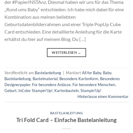
der #PapierINSTAnz. Diesmal haben wir uns für das Thema
„Rund ums Baby“ entschieden. Ich habe mich dabei für eine
Kombination aus meinen beliebten
Geburtsdatenbilderrahmen und einer Triple PopUp Cube
Card entschieden. Eine detaillierte Anleitung für die Karte
erhältst du hier auf meinem Blog. Du […]
WEITERLESEN
→
Veröffentlicht am
Bastelanleitung
|
Markiert
All for Baby
,
Baby
,
Bastelanleitung
,
Bastelmaterial
,
Besondere Kartenform
,
Besonderes
Designerpapier
,
Für besondere Anlässe
,
Für besondere Menschen
,
Geburt
,
InColor Stampin'Up!
,
Kartenbasteln
,
Stampin'Up!
Hinterlasse einen Kommentar
BASTELANLEITUNG
Tri Fold Card – Einfache Bastelanleitung