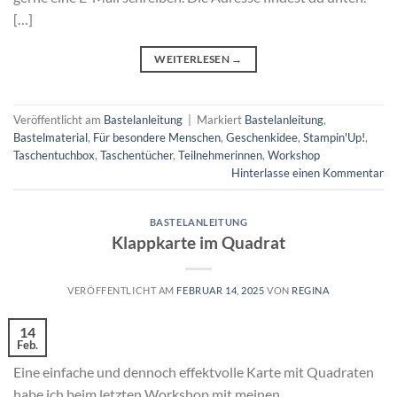
[…]
WEITERLESEN
→
Veröffentlicht am
Bastelanleitung
|
Markiert
Bastelanleitung
,
Bastelmaterial
,
Für besondere Menschen
,
Geschenkidee
,
Stampin'Up!
,
Taschentuchbox
,
Taschentücher
,
Teilnehmerinnen
,
Workshop
Hinterlasse einen Kommentar
BASTELANLEITUNG
Klappkarte im Quadrat
VERÖFFENTLICHT AM
FEBRUAR 14, 2025
VON
REGINA
14
Feb.
Eine einfache und dennoch effektvolle Karte mit Quadraten
habe ich beim letzten Workshop mit meinen