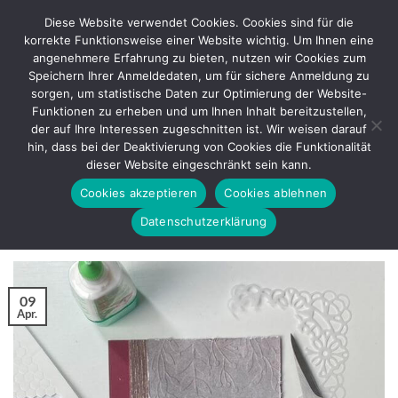
Zum
Diese Website verwendet Cookies. Cookies sind für die
Inhalt
korrekte Funktionsweise einer Website wichtig. Um Ihnen eine
springen
angenehmere Erfahrung zu bieten, nutzen wir Cookies zum
Speichern Ihrer Anmeldedaten, um für sichere Anmeldung zu
sorgen, um statistische Daten zur Optimierung der Website-
SCHLAGWORT-ARCHIVE:
MUTTERTAG
Funktionen zu erheben und um Ihnen Inhalt bereitzustellen,
der auf Ihre Interessen zugeschnitten ist. Wir weisen darauf
BASTELANLEITUNG
hin, dass bei der Deaktivierung von Cookies die Funktionalität
Tunnel Spinner Card – Muttertag und
dieser Website eingeschränkt sein kann.
Vatertag – Bastelanleitung
Cookies akzeptieren
Cookies ablehnen
Datenschutzerklärung
VERÖFFENTLICHT AM
APRIL 9, 2021
VON
REGINA
09
Apr.