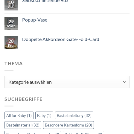
Selbstschließende Box
10
Apr.
Popup-Vase
29
März
Doppelte Akkordeon Gate-Fold-Card
28
Feb.
THEMA
Thema
SUCHBEGRIFFE
All for Baby
(1)
Baby
(1)
Bastelanleitung
(32)
Bastelmaterial
(32)
Besondere Kartenform
(20)