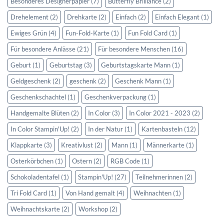
Besonderes Designerpapier
(7)
Butterfly Brilliance
(2)
Drehelement
(2)
Drehkarte
(2)
Einfach
(2)
Einfach Elegant
(1)
Ewiges Grün
(4)
Fun-Fold-Karte
(1)
Fun Fold Card
(1)
Für besondere Anlässe
(21)
Für besondere Menschen
(16)
Geburt
(1)
Geburtstag
(3)
Geburtstagskarte Mann
(1)
Geldgeschenk
(2)
geschenk
(2)
Geschenk Mann
(1)
Geschenkschachtel
(1)
Geschenkverpackung
(1)
Handgemalte Blüten
(2)
In Color
(3)
In Color 2021 - 2023
(2)
In Color Stampin'Up!
(2)
In der Natur
(1)
Kartenbasteln
(12)
Klappkarte
(3)
Kreativlust
(2)
Mann
(1)
Männerkarte
(1)
Osterkörbchen
(1)
Ostern
(2)
RGB Code
(1)
Schokoladentafel
(1)
Stampin'Up!
(27)
Teilnehmerinnen
(2)
Tri Fold Card
(1)
Von Hand gemalt
(4)
Weihnachten
(1)
Weihnachtskarte
(2)
Workshop
(2)