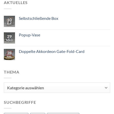
AKTUELLES
Selbstschließende Box
10
Apr.
Popup-Vase
29
März
Doppelte Akkordeon Gate-Fold-Card
28
Feb.
THEMA
Thema
SUCHBEGRIFFE