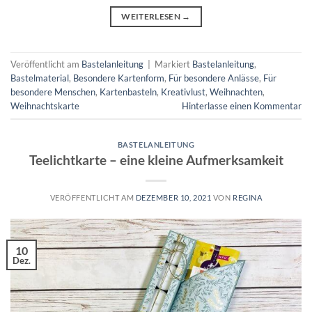
WEITERLESEN
→
Veröffentlicht am
Bastelanleitung
|
Markiert
Bastelanleitung
,
Bastelmaterial
,
Besondere Kartenform
,
Für besondere Anlässe
,
Für
besondere Menschen
,
Kartenbasteln
,
Kreativlust
,
Weihnachten
,
Weihnachtskarte
Hinterlasse einen Kommentar
BASTELANLEITUNG
Teelichtkarte – eine kleine Aufmerksamkeit
VERÖFFENTLICHT AM
DEZEMBER 10, 2021
VON
REGINA
10
Dez.