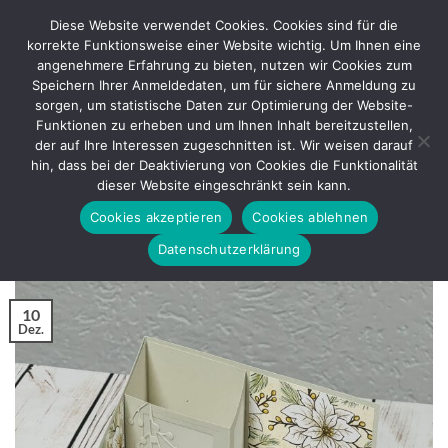
Zum
Diese Website verwendet Cookies. Cookies sind für die
Inhalt
korrekte Funktionsweise einer Website wichtig. Um Ihnen eine
springen
angenehmere Erfahrung zu bieten, nutzen wir Cookies zum
Speichern Ihrer Anmeldedaten, um für sichere Anmeldung zu
sorgen, um statistische Daten zur Optimierung der Website-
SCHLAGWORT-ARCHIVE:
KREATIVLUST
Funktionen zu erheben und um Ihnen Inhalt bereitzustellen,
der auf Ihre Interessen zugeschnitten ist. Wir weisen darauf
BASTELANLEITUNG
hin, dass bei der Deaktivierung von Cookies die Funktionalität
Lichterkarte zu Weihnachten
dieser Website eingeschränkt sein kann.
Cookies akzeptieren
Cookies ablehnen
VERÖFFENTLICHT AM
DEZEMBER 10, 2024
VON
REGINA
Datenschutzerklärung
10
Dez.