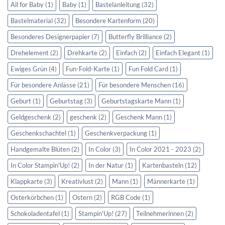
All for Baby
(1)
Baby
(1)
Bastelanleitung
(32)
Bastelmaterial
(32)
Besondere Kartenform
(20)
Besonderes Designerpapier
(7)
Butterfly Brilliance
(2)
Drehelement
(2)
Drehkarte
(2)
Einfach
(2)
Einfach Elegant
(1)
Ewiges Grün
(4)
Fun-Fold-Karte
(1)
Fun Fold Card
(1)
Für besondere Anlässe
(21)
Für besondere Menschen
(16)
Geburt
(1)
Geburtstag
(3)
Geburtstagskarte Mann
(1)
Geldgeschenk
(2)
geschenk
(2)
Geschenk Mann
(1)
Geschenkschachtel
(1)
Geschenkverpackung
(1)
Handgemalte Blüten
(2)
In Color
(3)
In Color 2021 - 2023
(2)
In Color Stampin'Up!
(2)
In der Natur
(1)
Kartenbasteln
(12)
Klappkarte
(3)
Kreativlust
(2)
Mann
(1)
Männerkarte
(1)
Osterkörbchen
(1)
Ostern
(2)
RGB Code
(1)
Schokoladentafel
(1)
Stampin'Up!
(27)
Teilnehmerinnen
(2)