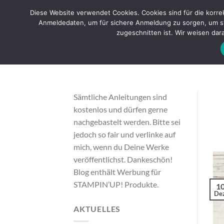
Zum
Diese Website verwendet Cookies. Cookies sind für die korr
Inhalt
Anmeldedaten, um für sichere Anmeldung zu sorgen, um sta
STAMPIN’U
springen
zugeschnitten ist. Wir weisen dara
Sämtliche Anleitungen sind
kostenlos und dürfen gerne
nachgebastelt werden. Bitte sei
jedoch so fair und verlinke auf
mich, wenn du Deine Werke
veröffentlichst. Dankeschön!
Blog enthält Werbung für
STAMPIN’UP! Produkte.
1
Dez
AKTUELLES