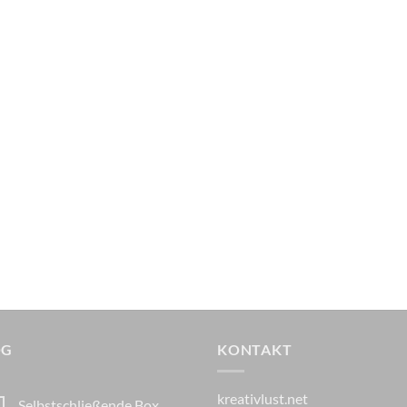
OG
KONTAKT
kreativlust.net
Selbstschließende Box