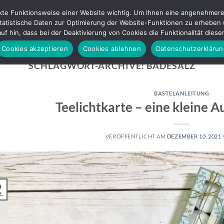
ekte Funktionsweise einer Website wichtig. Um Ihnen eine angenehmere 
tistische Daten zur Optimierung der Website-Funktionen zu erheben und
P!
BASTELWORKSHOPS
SHOP
BLOG
ÜBER MICH
uf hin, dass bei der Deaktivierung von Cookies die Funktionalität dies
Cookies akzeptieren
Cookies ablehnen
Datenschutzerklärun
SCHLAGWORT-ARCHIVE:
BADESALZ
BASTELANLEITUNG
Teelichtkarte – eine kleine 
VERÖFFENTLICHT AM
DEZEMBER 10, 2021
0
.