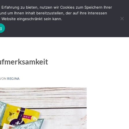
Erfahrung zu bieten, nutzen wir Cookies zum Speichern Ihrer
 um Ihnen Inhalt bereitzustellen, der auf Ihre Interessen
ANMELDEN
WARENKORB /
0,00
€
er Website eingeschränkt sein kann.
g
Aufmerksamkeit
VON
REGINA