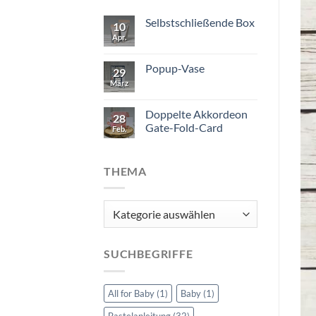
Selbstschließende Box
10
Apr.
Popup-Vase
29
März
Doppelte Akkordeon
28
Gate-Fold-Card
Feb.
THEMA
Thema
SUCHBEGRIFFE
All for Baby
(1)
Baby
(1)
Bastelanleitung
(32)