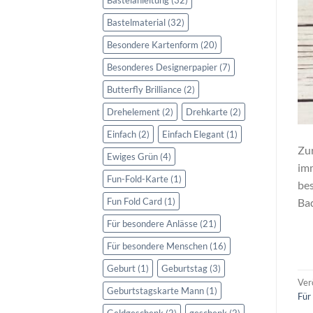
Bastelmaterial
(32)
Besondere Kartenform
(20)
Besonderes Designerpapier
(7)
Butterfly Brilliance
(2)
Drehelement
(2)
Drehkarte
(2)
Einfach
(2)
Einfach Elegant
(1)
Zur
Ewiges Grün
(4)
imm
Fun-Fold-Karte
(1)
bes
Fun Fold Card
(1)
Bad
Für besondere Anlässe
(21)
Für besondere Menschen
(16)
Geburt
(1)
Geburtstag
(3)
Ver
Geburtstagskarte Mann
(1)
Für
Geldgeschenk
(2)
geschenk
(2)