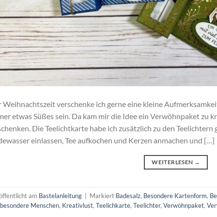
 Weihnachtszeit verschenke ich gerne eine kleine Aufmerksamkei
er etwas Süßes sein. Da kam mir die Idee ein Verwöhnpaket zu k
chenken. Die Teelichtkarte habe ich zusätzlich zu den Teelichtern 
ewasser einlassen, Tee aufkochen und Kerzen anmachen und […]
WEITERLESEN
→
öffentlicht am
Bastelanleitung
|
Markiert
Badesalz
,
Besondere Kartenform
,
Be
 besondere Menschen
,
Kreativlust
,
Teelichkarte
,
Teelichter
,
Verwöhnpaket
,
Ve