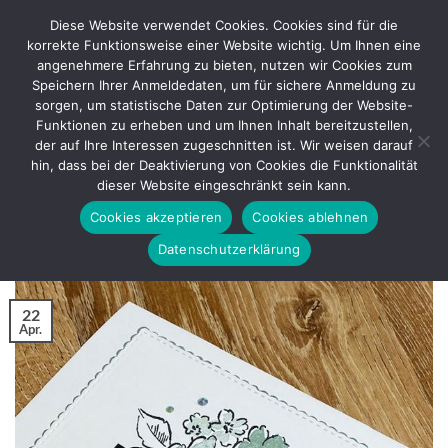
Zum
Diese Website verwendet Cookies. Cookies sind für die
Inhalt
korrekte Funktionsweise einer Website wichtig. Um Ihnen eine
springen
angenehmere Erfahrung zu bieten, nutzen wir Cookies zum
Speichern Ihrer Anmeldedaten, um für sichere Anmeldung zu
sorgen, um statistische Daten zur Optimierung der Website-
SCHLAGWORT-ARCHIVE:
IN COLOR STAMPIN'UP!
Funktionen zu erheben und um Ihnen Inhalt bereitzustellen,
der auf Ihre Interessen zugeschnitten ist. Wir weisen darauf
WICHTIGE INFOS
hin, dass bei der Deaktivierung von Cookies die Funktionalität
In Color 2021 – 2023 von Stampin’Up!
dieser Website eingeschränkt sein kann.
Cookies akzeptieren
Cookies ablehnen
VERÖFFENTLICHT AM
APRIL 22, 2021
VON
REGINA
Datenschutzerklärung
22
Apr.