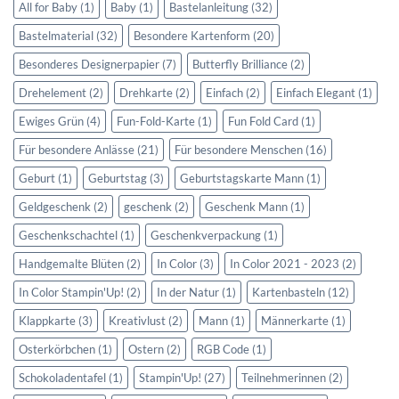
All for Baby
(1)
Baby
(1)
Bastelanleitung
(32)
Bastelmaterial
(32)
Besondere Kartenform
(20)
Besonderes Designerpapier
(7)
Butterfly Brilliance
(2)
Drehelement
(2)
Drehkarte
(2)
Einfach
(2)
Einfach Elegant
(1)
Ewiges Grün
(4)
Fun-Fold-Karte
(1)
Fun Fold Card
(1)
Für besondere Anlässe
(21)
Für besondere Menschen
(16)
Geburt
(1)
Geburtstag
(3)
Geburtstagskarte Mann
(1)
Geldgeschenk
(2)
geschenk
(2)
Geschenk Mann
(1)
Geschenkschachtel
(1)
Geschenkverpackung
(1)
Handgemalte Blüten
(2)
In Color
(3)
In Color 2021 - 2023
(2)
In Color Stampin'Up!
(2)
In der Natur
(1)
Kartenbasteln
(12)
Klappkarte
(3)
Kreativlust
(2)
Mann
(1)
Männerkarte
(1)
Osterkörbchen
(1)
Ostern
(2)
RGB Code
(1)
Schokoladentafel
(1)
Stampin'Up!
(27)
Teilnehmerinnen
(2)