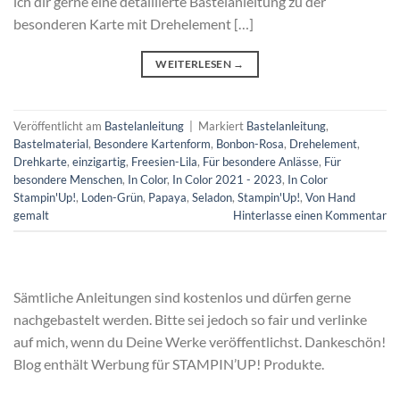
ich dir gerne eine detaillierte Bastelanleitung zu der
besonderen Karte mit Drehelement […]
WEITERLESEN
→
Veröffentlicht am
Bastelanleitung
|
Markiert
Bastelanleitung
,
Bastelmaterial
,
Besondere Kartenform
,
Bonbon-Rosa
,
Drehelement
,
Drehkarte
,
einzigartig
,
Freesien-Lila
,
Für besondere Anlässe
,
Für
besondere Menschen
,
In Color
,
In Color 2021 - 2023
,
In Color
Stampin'Up!
,
Loden-Grün
,
Papaya
,
Seladon
,
Stampin'Up!
,
Von Hand
gemalt
Hinterlasse einen Kommentar
Sämtliche Anleitungen sind kostenlos und dürfen gerne
nachgebastelt werden. Bitte sei jedoch so fair und verlinke
auf mich, wenn du Deine Werke veröffentlichst. Dankeschön!
Blog enthält Werbung für STAMPIN’UP! Produkte.