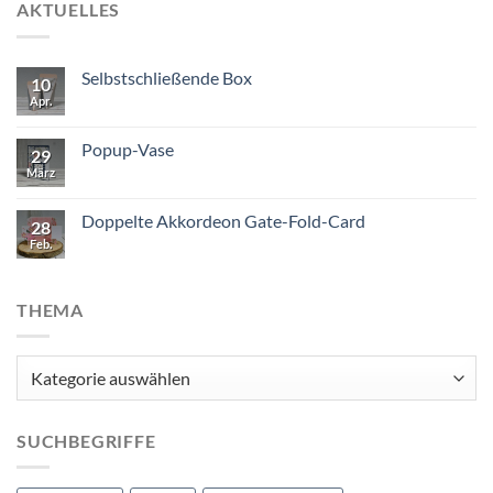
AKTUELLES
Selbstschließende Box
10
Apr.
Popup-Vase
29
März
Doppelte Akkordeon Gate-Fold-Card
28
Feb.
THEMA
Thema
SUCHBEGRIFFE