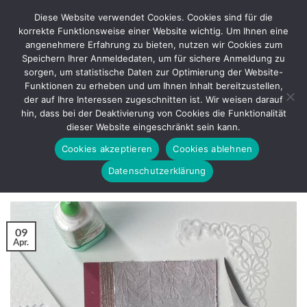
Zum
Diese Website verwendet Cookies. Cookies sind für die
Inhalt
korrekte Funktionsweise einer Website wichtig. Um Ihnen eine
springen
angenehmere Erfahrung zu bieten, nutzen wir Cookies zum
Speichern Ihrer Anmeldedaten, um für sichere Anmeldung zu
sorgen, um statistische Daten zur Optimierung der Website-
SCHLAGWORT-ARCHIVE:
SPINNER CARD
Funktionen zu erheben und um Ihnen Inhalt bereitzustellen,
der auf Ihre Interessen zugeschnitten ist. Wir weisen darauf
BASTELANLEITUNG
hin, dass bei der Deaktivierung von Cookies die Funktionalität
Tunnel Spinner Card – Muttertag und
dieser Website eingeschränkt sein kann.
Vatertag – Bastelanleitung
Cookies akzeptieren
Cookies ablehnen
Datenschutzerklärung
VERÖFFENTLICHT AM
APRIL 9, 2021
VON
REGINA
09
Apr.