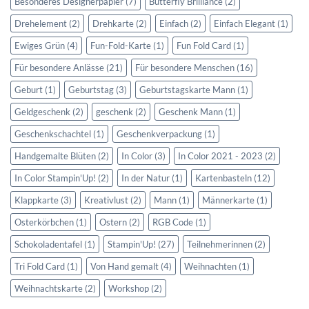
Besonderes Designerpapier
(7)
Butterfly Brilliance
(2)
Drehelement
(2)
Drehkarte
(2)
Einfach
(2)
Einfach Elegant
(1)
Ewiges Grün
(4)
Fun-Fold-Karte
(1)
Fun Fold Card
(1)
Für besondere Anlässe
(21)
Für besondere Menschen
(16)
Geburt
(1)
Geburtstag
(3)
Geburtstagskarte Mann
(1)
Geldgeschenk
(2)
geschenk
(2)
Geschenk Mann
(1)
Geschenkschachtel
(1)
Geschenkverpackung
(1)
Handgemalte Blüten
(2)
In Color
(3)
In Color 2021 - 2023
(2)
In Color Stampin'Up!
(2)
In der Natur
(1)
Kartenbasteln
(12)
Klappkarte
(3)
Kreativlust
(2)
Mann
(1)
Männerkarte
(1)
Osterkörbchen
(1)
Ostern
(2)
RGB Code
(1)
Schokoladentafel
(1)
Stampin'Up!
(27)
Teilnehmerinnen
(2)
Tri Fold Card
(1)
Von Hand gemalt
(4)
Weihnachten
(1)
Weihnachtskarte
(2)
Workshop
(2)