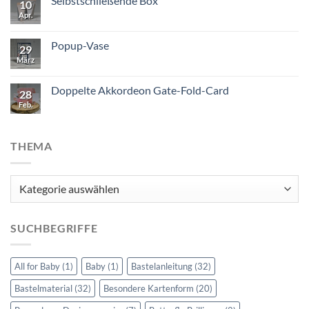
Selbstschließende Box
10
Apr.
Popup-Vase
29
März
Doppelte Akkordeon Gate-Fold-Card
28
Feb.
THEMA
Thema
SUCHBEGRIFFE
All for Baby
(1)
Baby
(1)
Bastelanleitung
(32)
Bastelmaterial
(32)
Besondere Kartenform
(20)