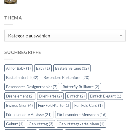
Feb.
THEMA
Thema
SUCHBEGRIFFE
All for Baby
(1)
Baby
(1)
Bastelanleitung
(32)
Bastelmaterial
(32)
Besondere Kartenform
(20)
Besonderes Designerpapier
(7)
Butterfly Brilliance
(2)
Drehelement
(2)
Drehkarte
(2)
Einfach
(2)
Einfach Elegant
(1)
Ewiges Grün
(4)
Fun-Fold-Karte
(1)
Fun Fold Card
(1)
Für besondere Anlässe
(21)
Für besondere Menschen
(16)
Geburt
(1)
Geburtstag
(3)
Geburtstagskarte Mann
(1)