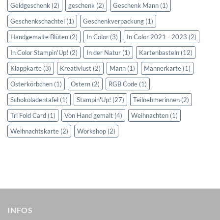
Geldgeschenk
(2)
geschenk
(2)
Geschenk Mann
(1)
Geschenkschachtel
(1)
Geschenkverpackung
(1)
Handgemalte Blüten
(2)
In Color
(3)
In Color 2021 - 2023
(2)
In Color Stampin'Up!
(2)
In der Natur
(1)
Kartenbasteln
(12)
Klappkarte
(3)
Kreativlust
(2)
Mann
(1)
Männerkarte
(1)
Osterkörbchen
(1)
Ostern
(2)
RGB Code
(1)
Schokoladentafel
(1)
Stampin'Up!
(27)
Teilnehmerinnen
(2)
Tri Fold Card
(1)
Von Hand gemalt
(4)
Weihnachten
(1)
Weihnachtskarte
(2)
Workshop
(2)
INFOS