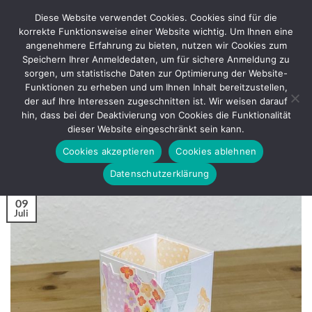
Zum
Diese Website verwendet Cookies. Cookies sind für die
Inhalt
korrekte Funktionsweise einer Website wichtig. Um Ihnen eine
springen
angenehmere Erfahrung zu bieten, nutzen wir Cookies zum
Speichern Ihrer Anmeldedaten, um für sichere Anmeldung zu
sorgen, um statistische Daten zur Optimierung der Website-
BASTELANLEITUNG
Funktionen zu erheben und um Ihnen Inhalt bereitzustellen,
Triple PopUp Cube Card –
der auf Ihre Interessen zugeschnitten ist. Wir weisen darauf
Bastelanleitung
hin, dass bei der Deaktivierung von Cookies die Funktionalität
dieser Website eingeschränkt sein kann.
Cookies akzeptieren
Cookies ablehnen
VERÖFFENTLICHT AM
JULI 9, 2021
VON
REGINA
Datenschutzerklärung
09
Juli