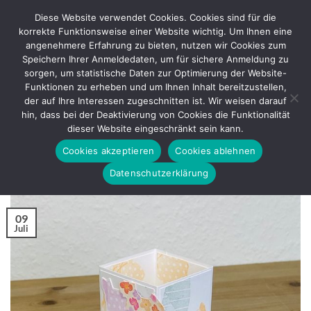
Zum
Diese Website verwendet Cookies. Cookies sind für die
Inhalt
korrekte Funktionsweise einer Website wichtig. Um Ihnen eine
springen
angenehmere Erfahrung zu bieten, nutzen wir Cookies zum
Speichern Ihrer Anmeldedaten, um für sichere Anmeldung zu
sorgen, um statistische Daten zur Optimierung der Website-
SCHLAGWORT-ARCHIVE:
INCOLOR STAMPIN'UP!
Funktionen zu erheben und um Ihnen Inhalt bereitzustellen,
der auf Ihre Interessen zugeschnitten ist. Wir weisen darauf
BASTELANLEITUNG
hin, dass bei der Deaktivierung von Cookies die Funktionalität
Triple PopUp Cube Card – Bastelanleitung
dieser Website eingeschränkt sein kann.
Cookies akzeptieren
Cookies ablehnen
VERÖFFENTLICHT AM
JULI 9, 2021
VON
REGINA
Datenschutzerklärung
09
Juli