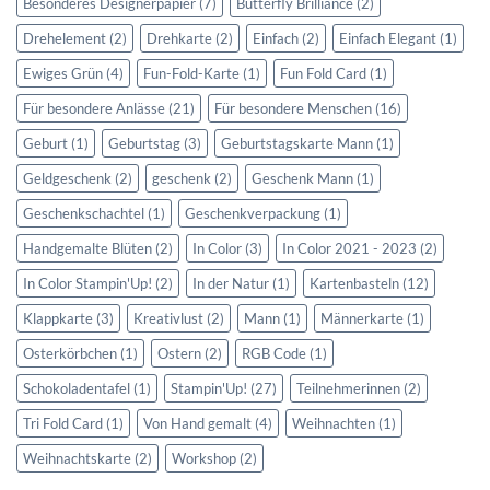
Besonderes Designerpapier
(7)
Butterfly Brilliance
(2)
Drehelement
(2)
Drehkarte
(2)
Einfach
(2)
Einfach Elegant
(1)
Ewiges Grün
(4)
Fun-Fold-Karte
(1)
Fun Fold Card
(1)
Für besondere Anlässe
(21)
Für besondere Menschen
(16)
Geburt
(1)
Geburtstag
(3)
Geburtstagskarte Mann
(1)
Geldgeschenk
(2)
geschenk
(2)
Geschenk Mann
(1)
Geschenkschachtel
(1)
Geschenkverpackung
(1)
Handgemalte Blüten
(2)
In Color
(3)
In Color 2021 - 2023
(2)
In Color Stampin'Up!
(2)
In der Natur
(1)
Kartenbasteln
(12)
Klappkarte
(3)
Kreativlust
(2)
Mann
(1)
Männerkarte
(1)
Osterkörbchen
(1)
Ostern
(2)
RGB Code
(1)
Schokoladentafel
(1)
Stampin'Up!
(27)
Teilnehmerinnen
(2)
Tri Fold Card
(1)
Von Hand gemalt
(4)
Weihnachten
(1)
Weihnachtskarte
(2)
Workshop
(2)