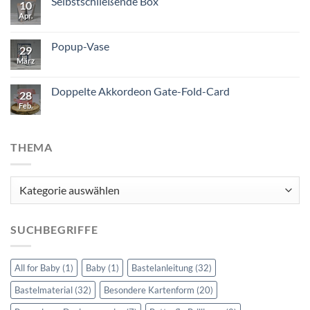
Selbstschließende Box
10
Apr.
Popup-Vase
29
März
Doppelte Akkordeon Gate-Fold-Card
28
Feb.
THEMA
Thema
SUCHBEGRIFFE
All for Baby
(1)
Baby
(1)
Bastelanleitung
(32)
Bastelmaterial
(32)
Besondere Kartenform
(20)