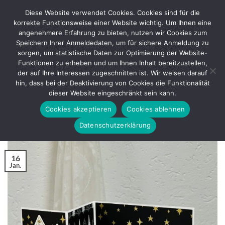
Zum
Diese Website verwendet Cookies. Cookies sind für die
Inhalt
korrekte Funktionsweise einer Website wichtig. Um Ihnen eine
springen
angenehmere Erfahrung zu bieten, nutzen wir Cookies zum
Speichern Ihrer Anmeldedaten, um für sichere Anmeldung zu
sorgen, um statistische Daten zur Optimierung der Website-
SCHLAGWORT-ARCHIVE:
Z-FOLD-CARD
Funktionen zu erheben und um Ihnen Inhalt bereitzustellen,
der auf Ihre Interessen zugeschnitten ist. Wir weisen darauf
BASTELANLEITUNG
hin, dass bei der Deaktivierung von Cookies die Funktionalität
Z-Fold-Card in der Vorweihnachtszeit
dieser Website eingeschränkt sein kann.
Cookies akzeptieren
Cookies ablehnen
VERÖFFENTLICHT AM
JANUAR 16, 2026
VON
REGINA
Datenschutzerklärung
16
Jan.