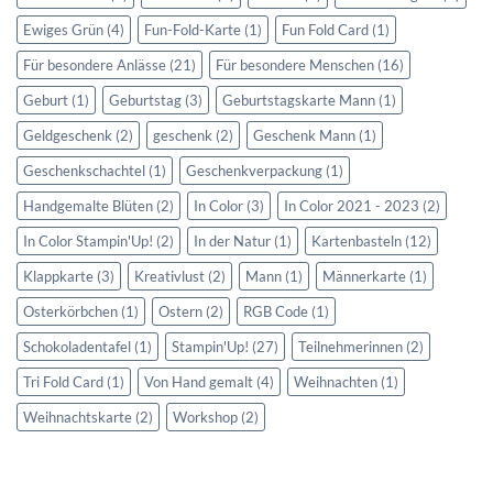
Ewiges Grün
(4)
Fun-Fold-Karte
(1)
Fun Fold Card
(1)
Für besondere Anlässe
(21)
Für besondere Menschen
(16)
Geburt
(1)
Geburtstag
(3)
Geburtstagskarte Mann
(1)
Geldgeschenk
(2)
geschenk
(2)
Geschenk Mann
(1)
Geschenkschachtel
(1)
Geschenkverpackung
(1)
Handgemalte Blüten
(2)
In Color
(3)
In Color 2021 - 2023
(2)
In Color Stampin'Up!
(2)
In der Natur
(1)
Kartenbasteln
(12)
Klappkarte
(3)
Kreativlust
(2)
Mann
(1)
Männerkarte
(1)
Osterkörbchen
(1)
Ostern
(2)
RGB Code
(1)
Schokoladentafel
(1)
Stampin'Up!
(27)
Teilnehmerinnen
(2)
Tri Fold Card
(1)
Von Hand gemalt
(4)
Weihnachten
(1)
Weihnachtskarte
(2)
Workshop
(2)