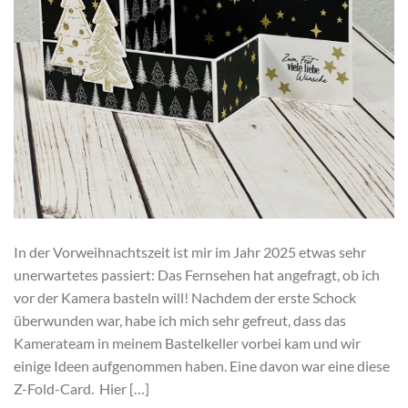
In der Vorweihnachtszeit ist mir im Jahr 2025 etwas sehr
unerwartetes passiert: Das Fernsehen hat angefragt, ob ich
vor der Kamera basteln will! Nachdem der erste Schock
überwunden war, habe ich mich sehr gefreut, dass das
Kamerateam in meinem Bastelkeller vorbei kam und wir
einige Ideen aufgenommen haben. Eine davon war eine diese
Z-Fold-Card. Hier […]