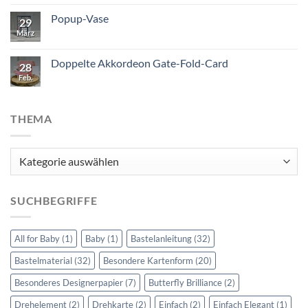
Popup-Vase
29
März
Doppelte Akkordeon Gate-Fold-Card
28
Feb.
THEMA
Thema
SUCHBEGRIFFE
All for Baby
(1)
Baby
(1)
Bastelanleitung
(32)
Bastelmaterial
(32)
Besondere Kartenform
(20)
Besonderes Designerpapier
(7)
Butterfly Brilliance
(2)
Drehelement
(2)
Drehkarte
(2)
Einfach
(2)
Einfach Elegant
(1)