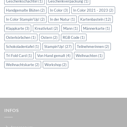
Geschenkschachtel
(1)
Geschenkverpackung
(1)
Handgemalte Blüten
(2)
In Color
(3)
In Color 2021 - 2023
(2)
In Color Stampin'Up!
(2)
In der Natur
(1)
Kartenbasteln
(12)
Klappkarte
(3)
Kreativlust
(2)
Mann
(1)
Männerkarte
(1)
Osterkörbchen
(1)
Ostern
(2)
RGB Code
(1)
Schokoladentafel
(1)
Stampin'Up!
(27)
Teilnehmerinnen
(2)
Tri Fold Card
(1)
Von Hand gemalt
(4)
Weihnachten
(1)
Weihnachtskarte
(2)
Workshop
(2)
INFOS