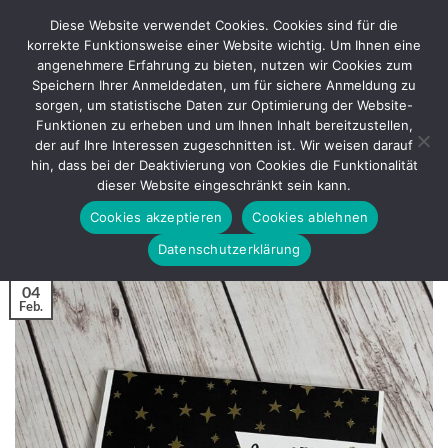
Zum
Diese Website verwendet Cookies. Cookies sind für die
Inhalt
korrekte Funktionsweise einer Website wichtig. Um Ihnen eine
springen
angenehmere Erfahrung zu bieten, nutzen wir Cookies zum
Speichern Ihrer Anmeldedaten, um für sichere Anmeldung zu
sorgen, um statistische Daten zur Optimierung der Website-
BASTELANLEITUNG
Funktionen zu erheben und um Ihnen Inhalt bereitzustellen,
Eine Tafel Schokolade hübsch
der auf Ihre Interessen zugeschnitten ist. Wir weisen darauf
verpackt – Schokoladenverpackung
hin, dass bei der Deaktivierung von Cookies die Funktionalität
dieser Website eingeschränkt sein kann.
Cookies akzeptieren
Cookies ablehnen
VERÖFFENTLICHT AM
FEBRUAR 4, 2026
VON
REGINA
Datenschutzerklärung
04
Feb.