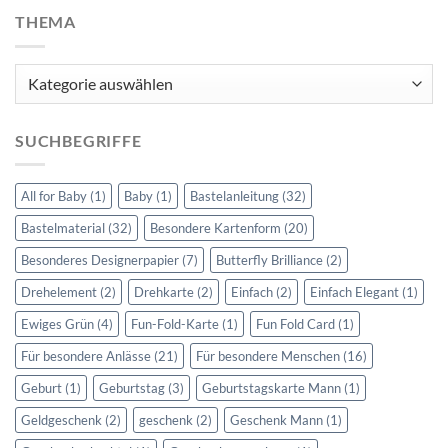
THEMA
Thema
SUCHBEGRIFFE
All for Baby
(1)
Baby
(1)
Bastelanleitung
(32)
Bastelmaterial
(32)
Besondere Kartenform
(20)
Besonderes Designerpapier
(7)
Butterfly Brilliance
(2)
Drehelement
(2)
Drehkarte
(2)
Einfach
(2)
Einfach Elegant
(1)
Ewiges Grün
(4)
Fun-Fold-Karte
(1)
Fun Fold Card
(1)
Für besondere Anlässe
(21)
Für besondere Menschen
(16)
Geburt
(1)
Geburtstag
(3)
Geburtstagskarte Mann
(1)
Geldgeschenk
(2)
geschenk
(2)
Geschenk Mann
(1)