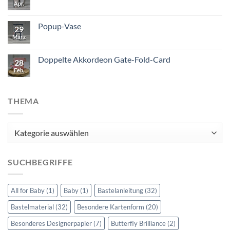
Apr.
Popup-Vase
29
März
Doppelte Akkordeon Gate-Fold-Card
28
Feb.
THEMA
Thema
SUCHBEGRIFFE
All for Baby
(1)
Baby
(1)
Bastelanleitung
(32)
Bastelmaterial
(32)
Besondere Kartenform
(20)
Besonderes Designerpapier
(7)
Butterfly Brilliance
(2)