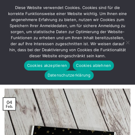
Zum
Diese Website verwendet Cookies. Cookies sind für die
Inhalt
korrekte Funktionsweise einer Website wichtig. Um Ihnen eine
springen
angenehmere Erfahrung zu bieten, nutzen wir Cookies zum
Speichern Ihrer Anmeldedaten, um für sichere Anmeldung zu
sorgen, um statistische Daten zur Optimierung der Website-
SCHLAGWORT-ARCHIVE:
MILKAVERPACKUNG
Funktionen zu erheben und um Ihnen Inhalt bereitzustellen,
der auf Ihre Interessen zugeschnitten ist. Wir weisen darauf
BASTELANLEITUNG
hin, dass bei der Deaktivierung von Cookies die Funktionalität
Eine Tafel Schokolade hübsch verpackt –
dieser Website eingeschränkt sein kann.
Schokoladenverpackung
Cookies akzeptieren
Cookies ablehnen
Datenschutzerklärung
VERÖFFENTLICHT AM
FEBRUAR 4, 2026
VON
REGINA
04
Feb.