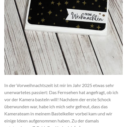
In der Vorweihnachtszeit ist mir im Jahr 2025 etwas sehr
unerwartetes passiert: Das Fernsehen hat angefragt, ob ich
vor der Kamera basteln will! Nachdem der erste Schock
überwunden war, habe ich mich sehr gefreut, dass das
Kamerateam in meinem Bastelkeller vorbei kam und wir
einige Ideen aufgenommen haben. Zu der damals