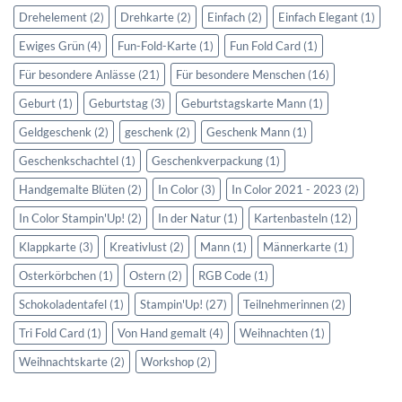
Drehelement
(2)
Drehkarte
(2)
Einfach
(2)
Einfach Elegant
(1)
Ewiges Grün
(4)
Fun-Fold-Karte
(1)
Fun Fold Card
(1)
Für besondere Anlässe
(21)
Für besondere Menschen
(16)
Geburt
(1)
Geburtstag
(3)
Geburtstagskarte Mann
(1)
Geldgeschenk
(2)
geschenk
(2)
Geschenk Mann
(1)
Geschenkschachtel
(1)
Geschenkverpackung
(1)
Handgemalte Blüten
(2)
In Color
(3)
In Color 2021 - 2023
(2)
In Color Stampin'Up!
(2)
In der Natur
(1)
Kartenbasteln
(12)
Klappkarte
(3)
Kreativlust
(2)
Mann
(1)
Männerkarte
(1)
Osterkörbchen
(1)
Ostern
(2)
RGB Code
(1)
Schokoladentafel
(1)
Stampin'Up!
(27)
Teilnehmerinnen
(2)
Tri Fold Card
(1)
Von Hand gemalt
(4)
Weihnachten
(1)
Weihnachtskarte
(2)
Workshop
(2)