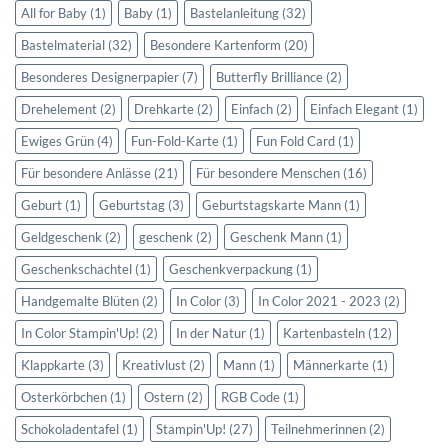
All for Baby
(1)
Baby
(1)
Bastelanleitung
(32)
Bastelmaterial
(32)
Besondere Kartenform
(20)
Besonderes Designerpapier
(7)
Butterfly Brilliance
(2)
Drehelement
(2)
Drehkarte
(2)
Einfach
(2)
Einfach Elegant
(1)
Ewiges Grün
(4)
Fun-Fold-Karte
(1)
Fun Fold Card
(1)
Für besondere Anlässe
(21)
Für besondere Menschen
(16)
Geburt
(1)
Geburtstag
(3)
Geburtstagskarte Mann
(1)
Geldgeschenk
(2)
geschenk
(2)
Geschenk Mann
(1)
Geschenkschachtel
(1)
Geschenkverpackung
(1)
Handgemalte Blüten
(2)
In Color
(3)
In Color 2021 - 2023
(2)
In Color Stampin'Up!
(2)
In der Natur
(1)
Kartenbasteln
(12)
Klappkarte
(3)
Kreativlust
(2)
Mann
(1)
Männerkarte
(1)
Osterkörbchen
(1)
Ostern
(2)
RGB Code
(1)
Schokoladentafel
(1)
Stampin'Up!
(27)
Teilnehmerinnen
(2)