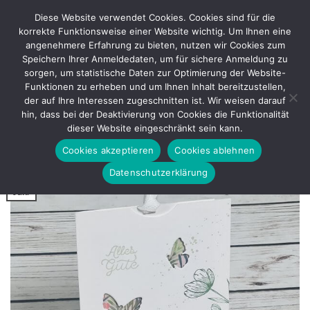
Zum
Diese Website verwendet Cookies. Cookies sind für die
Inhalt
korrekte Funktionsweise einer Website wichtig. Um Ihnen eine
springen
angenehmere Erfahrung zu bieten, nutzen wir Cookies zum
Speichern Ihrer Anmeldedaten, um für sichere Anmeldung zu
sorgen, um statistische Daten zur Optimierung der Website-
BASTELANLEITUNG
Funktionen zu erheben und um Ihnen Inhalt bereitzustellen,
Karte zum Ausziehen
der auf Ihre Interessen zugeschnitten ist. Wir weisen darauf
hin, dass bei der Deaktivierung von Cookies die Funktionalität
dieser Website eingeschränkt sein kann.
VERÖFFENTLICHT AM
JANUAR 10, 2025
VON
REGINA
Cookies akzeptieren
Cookies ablehnen
Datenschutzerklärung
10
Jan.