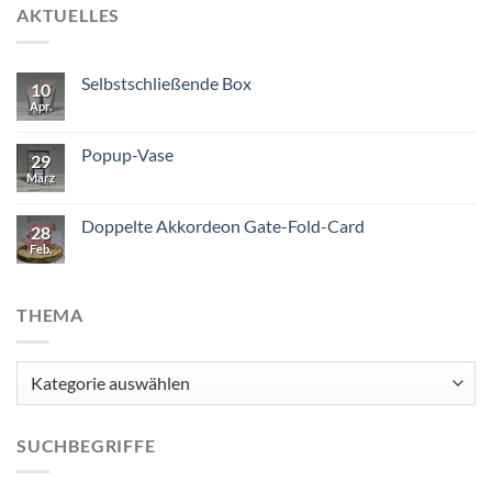
AKTUELLES
Selbstschließende Box
10
Apr.
Popup-Vase
29
März
Doppelte Akkordeon Gate-Fold-Card
28
Feb.
THEMA
Thema
SUCHBEGRIFFE