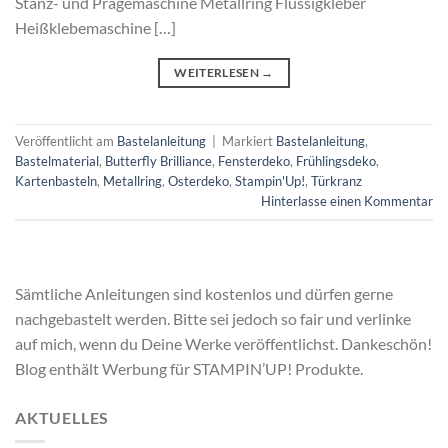
Stanz- und Prägemaschine Metallring Flüssigkleber
Heißklebemaschine […]
WEITERLESEN
→
Veröffentlicht am
Bastelanleitung
|
Markiert
Bastelanleitung
,
Bastelmaterial
,
Butterfly Brilliance
,
Fensterdeko
,
Frühlingsdeko
,
Kartenbasteln
,
Metallring
,
Osterdeko
,
Stampin'Up!
,
Türkranz
Hinterlasse einen Kommentar
Sämtliche Anleitungen sind kostenlos und dürfen gerne
nachgebastelt werden. Bitte sei jedoch so fair und verlinke
auf mich, wenn du Deine Werke veröffentlichst. Dankeschön!
Blog enthält Werbung für STAMPIN’UP! Produkte.
AKTUELLES