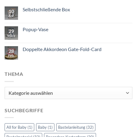
Selbstschließende Box
10
Apr.
Popup-Vase
29
März
Doppelte Akkordeon Gate-Fold-Card
28
Feb.
THEMA
Thema
SUCHBEGRIFFE
All for Baby
(1)
Baby
(1)
Bastelanleitung
(32)