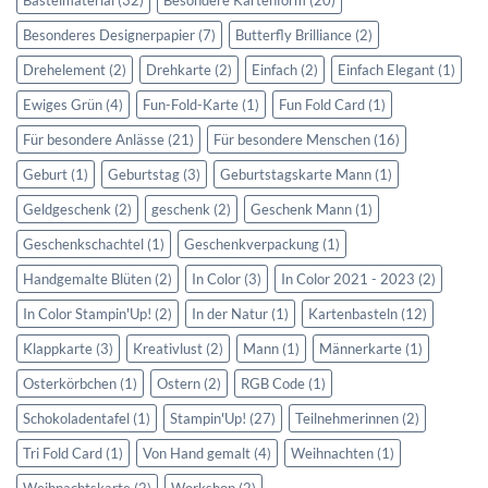
Bastelmaterial
(32)
Besondere Kartenform
(20)
Besonderes Designerpapier
(7)
Butterfly Brilliance
(2)
Drehelement
(2)
Drehkarte
(2)
Einfach
(2)
Einfach Elegant
(1)
Ewiges Grün
(4)
Fun-Fold-Karte
(1)
Fun Fold Card
(1)
Für besondere Anlässe
(21)
Für besondere Menschen
(16)
Geburt
(1)
Geburtstag
(3)
Geburtstagskarte Mann
(1)
Geldgeschenk
(2)
geschenk
(2)
Geschenk Mann
(1)
Geschenkschachtel
(1)
Geschenkverpackung
(1)
Handgemalte Blüten
(2)
In Color
(3)
In Color 2021 - 2023
(2)
In Color Stampin'Up!
(2)
In der Natur
(1)
Kartenbasteln
(12)
Klappkarte
(3)
Kreativlust
(2)
Mann
(1)
Männerkarte
(1)
Osterkörbchen
(1)
Ostern
(2)
RGB Code
(1)
Schokoladentafel
(1)
Stampin'Up!
(27)
Teilnehmerinnen
(2)
Tri Fold Card
(1)
Von Hand gemalt
(4)
Weihnachten
(1)