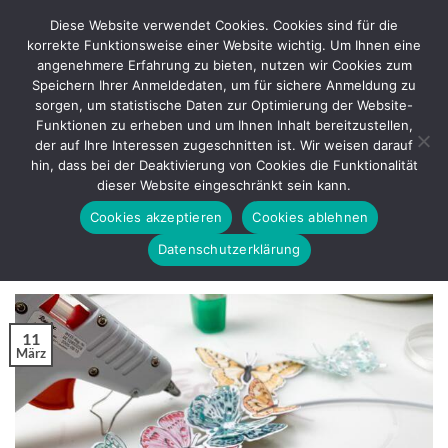
Zum
Diese Website verwendet Cookies. Cookies sind für die
Inhalt
korrekte Funktionsweise einer Website wichtig. Um Ihnen eine
springen
angenehmere Erfahrung zu bieten, nutzen wir Cookies zum
Speichern Ihrer Anmeldedaten, um für sichere Anmeldung zu
sorgen, um statistische Daten zur Optimierung der Website-
SCHLAGWORT-ARCHIVE:
OSTERDEKO
Funktionen zu erheben und um Ihnen Inhalt bereitzustellen,
der auf Ihre Interessen zugeschnitten ist. Wir weisen darauf
BASTELANLEITUNG
hin, dass bei der Deaktivierung von Cookies die Funktionalität
Kranz mit den Fabelhaften Faltern –
dieser Website eingeschränkt sein kann.
Butterfly Brilliance
Cookies akzeptieren
Cookies ablehnen
Datenschutzerklärung
VERÖFFENTLICHT AM
MÄRZ 11, 2021
VON
REGINA
11
März