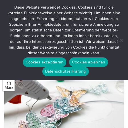
Zum
Diese Website verwendet Cookies. Cookies sind für die
Inhalt
korrekte Funktionsweise einer Website wichtig. Um Ihnen eine
springen
angenehmere Erfahrung zu bieten, nutzen wir Cookies zum
Speichern Ihrer Anmeldedaten, um für sichere Anmeldung zu
sorgen, um statistische Daten zur Optimierung der Website-
BASTELANLEITUNG
Funktionen zu erheben und um Ihnen Inhalt bereitzustellen,
Kranz mit den Fabelhaften Faltern –
der auf Ihre Interessen zugeschnitten ist. Wir weisen darauf
Butterfly Brilliance
hin, dass bei der Deaktivierung von Cookies die Funktionalität
dieser Website eingeschränkt sein kann.
Cookies akzeptieren
Cookies ablehnen
VERÖFFENTLICHT AM
MÄRZ 11, 2021
VON
REGINA
Datenschutzerklärung
11
März