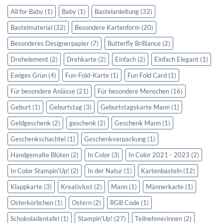
All for Baby
(1)
Baby
(1)
Bastelanleitung
(32)
Bastelmaterial
(32)
Besondere Kartenform
(20)
Besonderes Designerpapier
(7)
Butterfly Brilliance
(2)
Drehelement
(2)
Drehkarte
(2)
Einfach
(2)
Einfach Elegant
(1)
Ewiges Grün
(4)
Fun-Fold-Karte
(1)
Fun Fold Card
(1)
Für besondere Anlässe
(21)
Für besondere Menschen
(16)
Geburt
(1)
Geburtstag
(3)
Geburtstagskarte Mann
(1)
Geldgeschenk
(2)
geschenk
(2)
Geschenk Mann
(1)
Geschenkschachtel
(1)
Geschenkverpackung
(1)
Handgemalte Blüten
(2)
In Color
(3)
In Color 2021 - 2023
(2)
In Color Stampin'Up!
(2)
In der Natur
(1)
Kartenbasteln
(12)
Klappkarte
(3)
Kreativlust
(2)
Mann
(1)
Männerkarte
(1)
Osterkörbchen
(1)
Ostern
(2)
RGB Code
(1)
Schokoladentafel
(1)
Stampin'Up!
(27)
Teilnehmerinnen
(2)