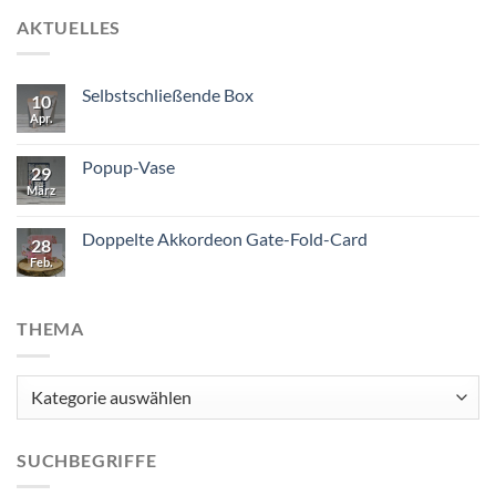
AKTUELLES
Selbstschließende Box
10
Apr.
Popup-Vase
29
März
Doppelte Akkordeon Gate-Fold-Card
28
Feb.
THEMA
Thema
SUCHBEGRIFFE